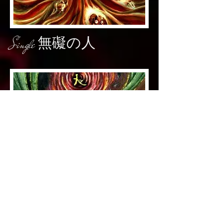
Single 無礙の人
!st album. 五人一首
1. 狂骨の夢（1:25）
2. 経文刻印身体（8:03）
3. 二人遊び（8:09）