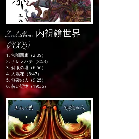
2nd album. 内視鏡世界
(2005)
1. 常闇回廊（2:09）
2. ナレノハテ（8:53）
3. 斜眼の塔（6:56）
4. 人媒花（8:47）
5. 無礙の人（9:25）
6. 赫い記憶（19:36）